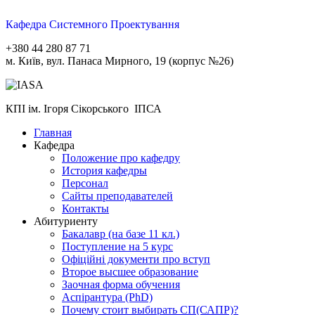
Кафедра Системного Проектування
+380 44 280 87 71
м. Київ, вул. Панаса Мирного, 19 (корпус №26)
КПІ ім. Ігоря Сікорського ІПСА
Главная
Кафедра
Положение про кафедру
История кафедры
Персонал
Сайты преподавателей
Контакты
Абитуриенту
Бакалавр (на базе 11 кл.)
Поступление на 5 курс
Офіційні документи про вступ
Второе высшее образование
Заочная форма обучения
Aспірантура (PhD)
Почему стоит выбирать СП(САПР)?