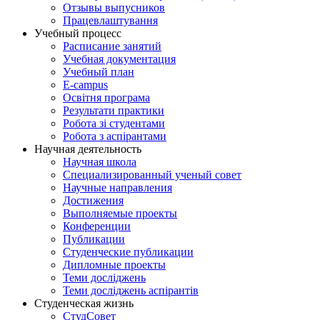
Отзывы выпусников
Працевлаштування
Учебный процесс
Расписание занятий
Учебная документация
Учебный план
E-campus
Освітня програма
Результати практики
Робота зі студентами
Робота з аспірантами
Научная деятельность
Научная школа
Специализированный ученый совет
Научные направления
Достижения
Выполняемые проекты
Конференции
Публикации
Студенческие публикации
Дипломные проекты
Теми досліджень
Теми досліджень аспірантів
Студенческая жизнь
СтудСовет