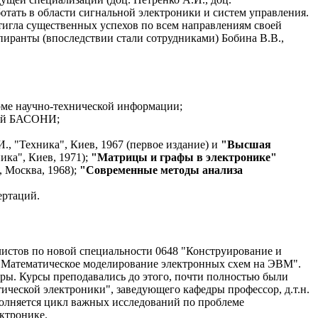
ботать в области сигнальной электроники и систем управления.
тигла существенных успехов по всем направлениям своей
пиранты (впоследствии стали сотрудниками) Бобина В.В.,
оме научно-технической информации;
ний БАСОНИ;
., "Техника", Киев, 1967 (первое издание) и
"Высшая
ика", Киев, 1971);
"Матрицы и графы в электронике"
, Москва, 1968);
"Современные методы анализа
ертаций.
листов по новой специальности 0648 "Конструирование и
 "Математическое моделирование электронных схем на ЭВМ".
едры. Курсы преподавались до этого, почти полностью были
ической электроники", заведующего кафедры профессор, д.т.н.
олняется цикл важных исследований по проблеме
ктронике.