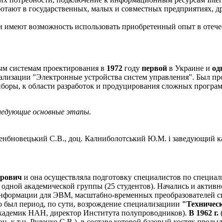
тают в государственных, малых и совместных предприятиях, др
и имеют возможность использовать приобретенный опыт в отеч
ым системам проектирования в
1972
году
первой
в Украине и
од
ализации "Электронные устройства систем управления". Был п
иборы, к области разработок и продуцирования сложных прогр
ледующие основные этапы.
. Денбновецький С.В., доц. Калниболотський Ю.М. і заведующий 
трович
и она осуществляла подготовку специалистов по специа
 одной академической группы (25 студентов). Начались и актив
нформации для ЭВМ, масштабно-временных преобразователей сиг
то был период, по сути, возрождение специализациии
"Техничес
академик НАН, директор Института полупроводников).
В 1962 г.
 к.т.н. Руденко С.В.), в составе которой базовый костяк преды