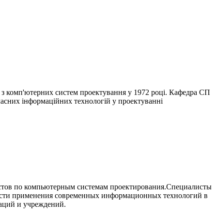
в з комп'ютерних систем проектування у 1972 році. Кафедра СП
сучасних інформаційних технологій у проектуванні
истов по компьютерным системам проектирования.Специалисты
сти применения современных информационных технологий в
аций и учреждений.