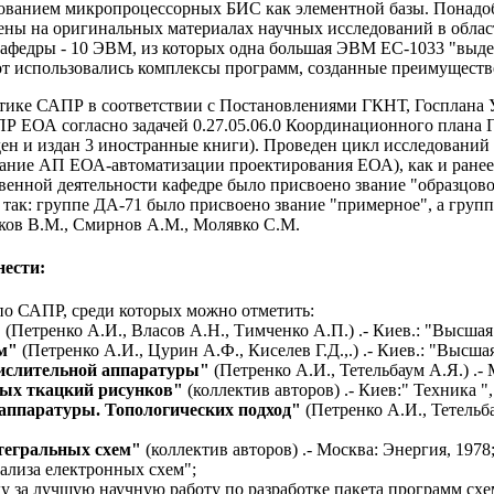
ованием микропроцессорных БИС как элементной базы. Понадоб
оены на оригинальных материалах научных исследований в обла
 кафедры - 10 ЭВМ, из которых одна большая ЭВМ EC-1033 "выде
бот использовались комплексы программ, созданные преимущест
атике САПР в соответствии с Постановлениями ГКНТ, Госплана
ПР ЕОА согласно задачей 0.27.05.06.0 Координационного плана
ен и издан 3 иностранные книги). Проведен цикл исследований 
ание АП ЕОА-автоматизации проектирования ЕОА), как и ранее,
ственной деятельности кафедре было присвоено звание "образцо
 так: группе ДА-71 было присвоено звание "примерное", а групп
иков В.М., Смирнов А.М., Молявко С.М.
нести:
о САПР, среди которых можно отметить:
"
(Петренко А.И., Власов А.Н., Тимченко А.П.) .- Киев.: "Высшая
м"
(Петренко А.И., Цурин А.Ф., Киселев Г.Д.,.) .- Киев.: "Высша
ислительной аппаратуры"
(Петренко А.И., Тетельбаум А.Я.) .- 
ых ткацкий рисунков"
(коллектив авторов) .- Киев:" Техника ",
аппаратуры. Топологических подход"
(Петренко А.И., Тетельба
тегральных схем"
(коллектив авторов) .- Москва: Энергия, 1978
лиза електронных схем";
 за лучшую научную работу по разработке пакета программ схе