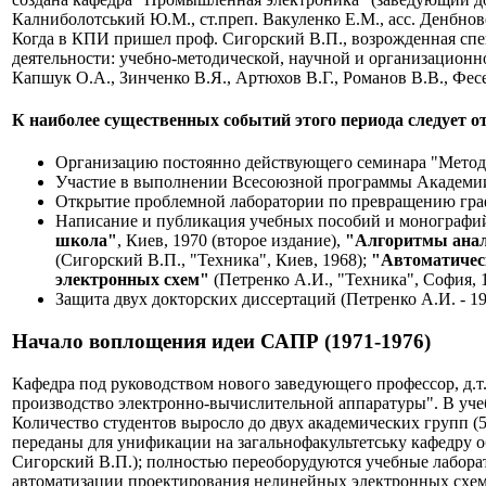
Калниболотський Ю.М., ст.преп. Вакуленко Е.М., асс. Денбнове
Когда в КПИ пришел проф. Сигорский В.П., возрожденная спе
деятельности: учебно-методической, научной и организационн
Капшук О.А., Зинченко В.Я., Артюхов В.Г., Романов В.В., Фесе
К наиболее существенных событий этого периода следует о
Организацию постоянно действующего семинара "Методы
Участие в выполнении Всесоюзной программы Академи
Открытие проблемной лаборатории по превращению гр
Написание и публикация учебных пособий и монографи
школа"
, Киев, 1970 (второе издание),
"Алгоритмы анал
(Сигорский В.П., "Техника", Киев, 1968);
"Автоматичес
электронных схем"
(Петренко А.И., "Техника", София, 1
Защита двух докторских диссертаций (Петренко А.И. - 196
Начало воплощения идеи САПР (1971-1976)
Кафедра под руководством нового заведующего профессор, д.
производство электронно-вычислительной аппаратуры". В уч
Количество студентов выросло до двух академических групп (5
переданы для унификации на загальнофакультетську кафедру о
Сигорский В.П.); полностью переоборудуются учебные лабор
автоматизации проектирования нелинейных электронных схем 