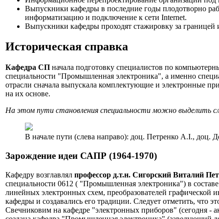
Выпускники кафедры в последние годы плодотворно рабо
информатизацию и подключение к сети Internet.
Выпускники кафедры проходят стажировку за границей 
Историческая справка
Кафедра СП
начала подготовку специалистов по компьютерн
специальности "Промышленная электроника", а именно специ
отрасли сначала выпускала комплектующие и электронные пр
на их основе.
На этом пути становления специальности можно выделить с
В начале пути (слева направо): доц. Петренко А.І., доц
Зарождение идеи САПР (1964-1970)
Кафедру возглавлял
профессор д.т.н. Сигорский Виталий Пе
специальности 0612 ( "Промышленная электроника") в составе
линейных электронных схем, преобразователей графической и
кафедры и создавались его традиции. Следует отметить, что э
Свечниковим на кафедре "электронных приборов" (сегодня - 
создана кафедра "Промышленная электроника" (заведующий доц,