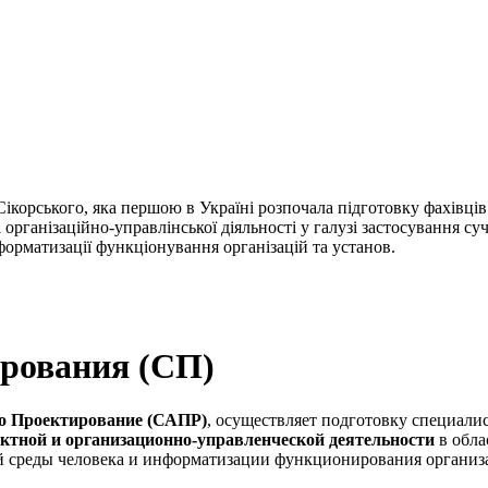
ікорського, яка першою в Україні розпочала підготовку фахівці
і організаційно-управлінської діяльності у галузі застосування 
орматизації функціонування організацій та установ.
рования (СП)
о Проектирование (САПР)
, осуществляет подготовку специал
ектной и организационно-управленческой деятельности
в обла
й среды человека и информатизации функционирования организ