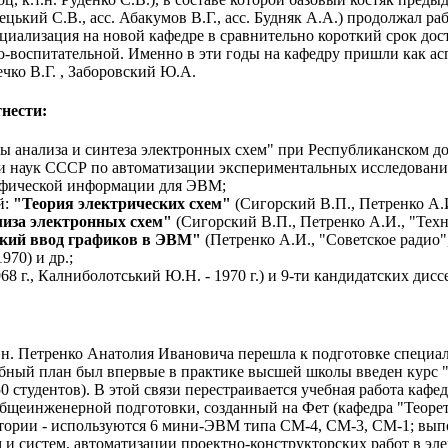
цький С.В., асс. Абакумов В.Г., асс. Будняк А.А.) продолжал ра
циализация на новой кафедре в сравнительно короткий срок дос
о-воспитательной. Именно в эти годы на кафедру пришли как ас
чко В.Г. , Заборовский Ю.А.
тнести:
 анализа и синтеза электронных схем" при Республиканском д
и наук СССР по автоматизации экспериментальных исследова
афической информации для ЭВМ;
й:
"Теория электрических схем"
(Сигорский В.П., Петренко А.И
иза электронных схем"
(Сигорский В.П., Петренко А.И., "Техн
кий ввод графиков в ЭВМ"
(Петренко А.И., "Советское радио"
970) и др.;
8 г., Калниболотський Ю.Н. - 1970 г.) и 9-ти кандидатских дисс
т.н. Петренко Анатолия Ивановича перешла к подготовке специа
ебный план был впервые в практике высшей школы введен курс
0 студентов). В этой связи перестраивается учебная работа каф
бщеинженерной подготовки, созданный на Фет (кафедра "Теорет
атории - используются 6 мини-ЭВМ типа СМ-4, СМ-3, СМ-1; вып
и систем, автоматизации проектно-конструкторских работ в эле