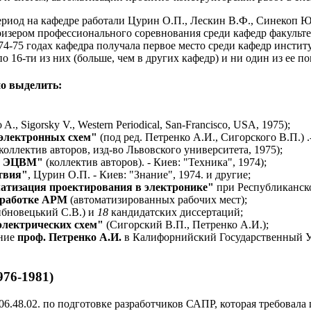
ериод на кафедре работали Цурин О.П., Лескин В.Ф., Синекоп Ю
ризером профессионального соревнования среди кафедр факульте
974-75 годах кафедра получала первое место среди кафедр инстит
 16-ти из них (больше, чем в других кафедр) и ни один из ее п
о выделить:
 A., Sigorsky V., Western Periodical, San-Francisco, USA, 1975);
электронных схем"
(под ред. Петренко А.И., Сигорского В.П.) .
коллектив авторов, изд-во Львовского университета, 1975);
ля ЭЦВМ"
(коллектив авторов). - Киев: "Техника", 1974);
твия"
, Цурин О.П. - Киев: "Знание", 1974. и другие;
атизация проектирования в электронике"
при Республиканско
зработке АРМ
(автоматизированных рабочих мест);
нбновецький С.В.) и
18
кандидатских диссертаций;
электрических схем"
(Сигорский В.П., Петренко А.И.);
ение
проф. Петренко А.И.
в Калифорнийский Государственный У
76-1981)
06.48.02. по подготовке разработчиков САПР, которая требовал