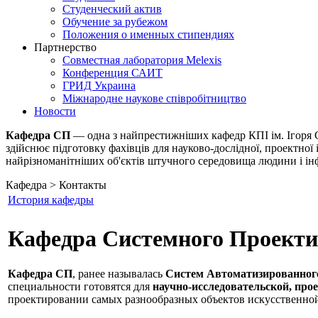
Студенческий актив
Обучение за рубежом
Положения о именных стипендиях
Партнерство
Совместная лаборатория Melexis
Конференция САИТ
ГРИД Украина
Міжнародне наукове співробітництво
Новости
Кафедра СП
— одна з найпрестижніших кафедр КПІ ім. Ігоря С
здійснює підготовку фахівців для науково-дослідної, проектної 
найрізноманітніших об'єктів штучного середовища людини і інф
Кафедра > Контакты
История кафедры
Кафедра Системного Проекти
Кафедра СП
, ранее называлась
Систем Автоматизированног
специальности готовятся для
научно-исследовательской, про
проектировании самых разнообразных объектов искусственно