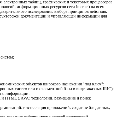
, электронных таблиц, графических и текстовых процессоров,
ологий, информационных ресурсов сети Internet) на всех
едварительного исследования, выбора принципов действия,
нструкторской документации и управляющей информации для
систем;
ономических объектов широкого назначения "под ключ";
ронных систем или их элементной базы в виде заказных БИС);
иты информации;
а и HTML (JAVA) технологий, размещение и поиск
ганизаций: инсталляция приложений, создание баз данных,
t, создание рабочих мест с сетевой поддержкой.