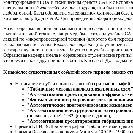
конструирования ЕОА и техническим средств САПР с использ
специальности,
были введены 8 новых курсов
, они были постр
лабораторией. Была обновлена материально-техническая база
возглавил доц. Будняк А.А. Для проведения лабораторных ра
На кафедре был выполнен важный цикл исследований по тем
вычислительной технике, например, была создана учебная СА
лекций по микропроцессорной техники (для этого был перевед
жаккардовый ткачества.
Коллектив кафедры
(получившей назв
кафедр факультета и института. За успехи в учебно-производ
Образцовая кафедра имела и образцовые студенческие группы,
это время на кафедру пришли работать Киселев Г.Д., Подладч
К наиболее существенных событий этого периода можно от
Написание и публикацию начальной серии монографий п
"Табличные методы анализа электронных схем
"Автоматизация проектирования цифровых схе
"Формальное конструирование электронно-выч
"Автоматическое программирование жеккардов
"Автоматизация конструирования электронной 
(первое издание), 1982. (второе издание);
"Автоматизация проектирования гибридных ин
Премия КПИ 1978 за монографию "табличные методы ана
Премия Всесоюзного конкурса Минвуза СССР в 1980 году