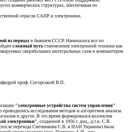
угих коммерческих структурах, обеспечивая их
ественной отрасли САПР и электроники.
ной из первых
в бывшем СССР. Начиналось все по
ройден
сложный путь
становления электронной техники как
аммируемых сверхбольших интегральных схем и компьютеров
кафедрой проф. Сигорський В.П.
лизации
"электронные устройства систем управления"
но проводились исследования методов и алгоритмов анализа
налов и другое. В это время формировался коллектив
кой электроники"
, созданной в 1956 г. доц., д.т.н. С.В.
(после перехода Свечникова С.В. в НАН Украины) была
дущей специализации (доц. Петренко А.И., доц.