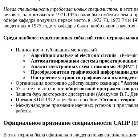
Новая специальность требовала новых специалистов:
в этот п
человек, на протяжении 1971-1975 годов был победителем и п
обзоре кафедра получила первое место, в 1972-73, 1973-74 и 1
введенных в 1975 году, у кафедры были наибольшие значения по
Cреди наиболее существенных событий этого периода можн
Написание и публикация монографий
"Algorithmic analysis of electronic circuits"
(Petrenko
"Автоматизированная система проектирования 
"Анализ электронных схем с помощью ЭЦВМ"
(
"Преобразователи графической информации д
"Построение устройств графической взаимодейс
Организация постоянно действующего семинара
"Автом
Участие в выполнении
общесоюзной программы по ра
Защита
двух
докторских диссертаций (Абакумов В.Г., Де
Премия КПИ 1972 за учебное пособие
"Основы теории 
Международное признание научных успехов и приглаш
работы.
Официальное признание специальности САПР (19
В этот период была официально введена новая специализация 