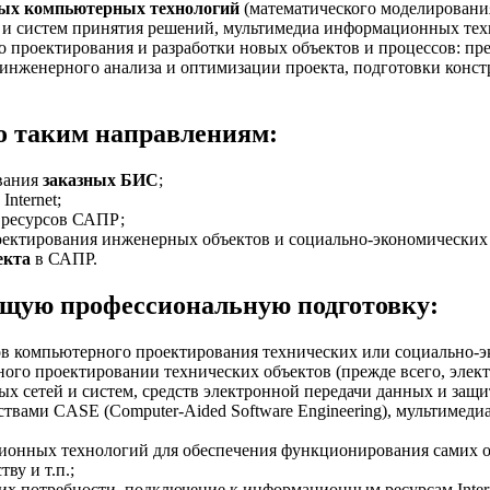
ых компьютерных технологий
(математического моделирования
 и систем принятия решений, мультимедиа информационных техн
 проектирования и разработки новых объектов и процессов: пр
го инженерного анализа и оптимизации проекта, подготовки ко
о таким направлениям:
вания
заказных БИС
;
nternet;
 ресурсов САПР;
ектирования инженерных объектов и социально-экономических 
екта
в САПР.
щую профессиональную подготовку:
 компьютерного проектирования технических или социально-эк
ого проектировании технических объектов (прежде всего, элект
ых сетей и систем, средств электронной передачи данных и защ
вами CASE (Computer-Aided Software Engineering), мультимеди
онных технологий для обеспечения функционирования самих ор
ву и т.п.;
 потребности, подключение к информационным ресурсам Interne