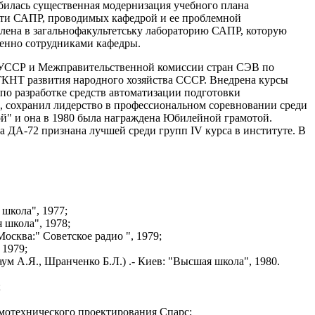
илась существенная модернизация учебного плана
сти САПР, проводимых кафедрой и ее проблемной
лена в загальнофакультетську лабораторию САПР, которую
венно сотрудниками кафедры.
 УССР и Межправительственной комиссии стран СЭВ по
 ГКНТ развития народного хозяйства СССР. Внедрена курсы
по разработке средств автоматизации подготовки
 сохранил лидерство в профессиональном соревновании среди
вой" и она в 1980 была награждена Юбилейной грамотой.
а ДА-72 признана лучшей среди групп IV курса в институте. В
 школа", 1977;
я школа", 1978;
Москва:" Советское радио ", 1979;
 1979;
ум А.Я., Шранченко Б.Л.) .- Киев: "Высшая школа", 1980.
;
мотехнического проектирования Спарс;