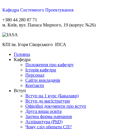
Кафедра Системного Проектування
+380 44 280 87 71
м. Київ, вул. Панаса Мирного, 19 (корпус №26)
КПІ ім. Ігоря Сікорського ІПСА
Головна
Кафедра
Положення про кафедру
Історія кафедри
Персонал
Сайти викладачів
Контакти
Вступ
Вступ на 1 курс (Бакалавр)
Вступ до магістратури
Офіційні документи про вступ
Друга вища освіта
Заочна форма навчання
Aспірантура (PhD)
Чому слід обирати СП?