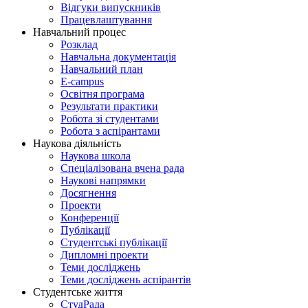
Відгуки випускників
Працевлаштування
Навчальний процес
Розклад
Навчальна документація
Навчальний план
E-campus
Освітня програма
Результати практики
Робота зі студентами
Робота з аспірантами
Наукова діяльність
Наукова школа
Спеціалізована вчена рада
Наукові напрямки
Досягнення
Проекти
Конференції
Публікації
Студентські публікації
Дипломні проекти
Теми досліджень
Теми досліджень аспірантів
Студентське життя
СтудРада