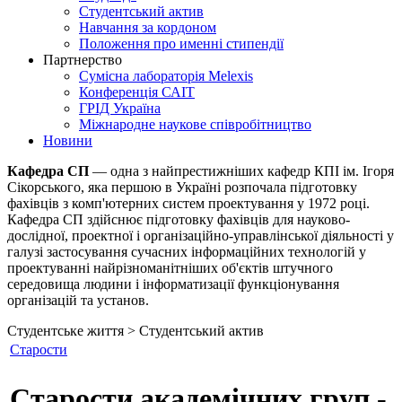
Студентський актив
Навчання за кордоном
Положення про именні стипендії
Партнерство
Сумісна лабораторія Melexis
Конференція САІТ
ГРІД Україна
Міжнародне наукове співробітництво
Новини
Кафедра СП
— одна з найпрестижніших кафедр КПІ ім. Ігоря
Сікорського, яка першою в Україні розпочала підготовку
фахівців з комп'ютерних систем проектування у 1972 році.
Кафедра СП здійснює підготовку фахівців для науково-
дослідної, проектної і організаційно-управлінської діяльності у
галузі застосування сучасних інформаційних технологій у
проектуванні найрізноманітніших об'єктів штучного
середовища людини і інформатизації функціонування
організацій та установ.
Студентське життя > Студентський актив
Старости
Старости академічних груп -